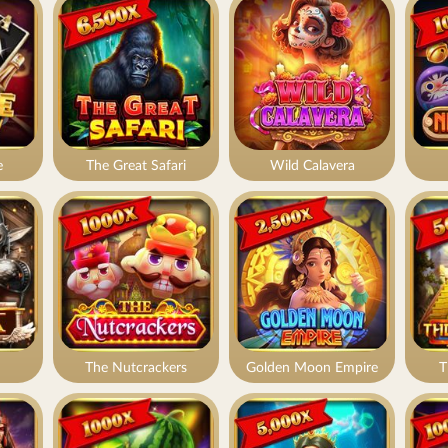
e
The Great Safari
Wild Calavera
The Nutcrackers
Golden Moon Empire
T