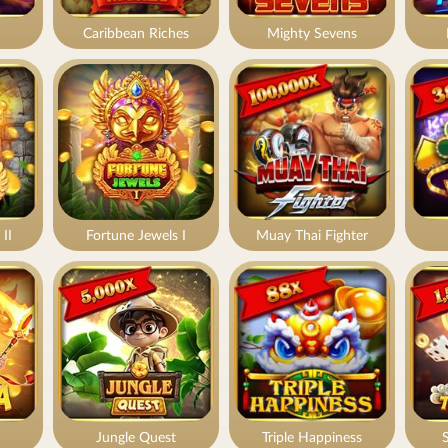
Caribbean Riches
Mighty Sevens
II
Fortune Jewels I
Muay Thai Fighter
Jungle Quest
Triple Happiness