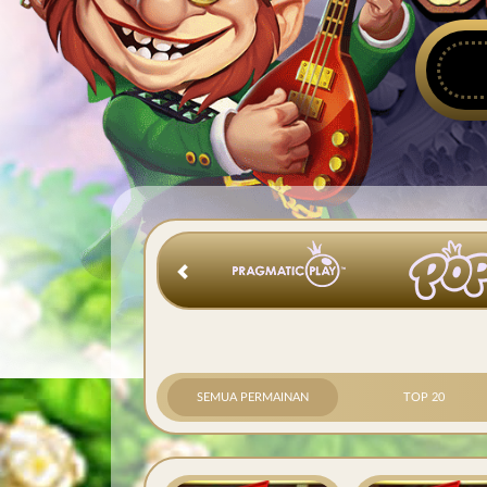
SEMUA PERMAINAN
TOP 20