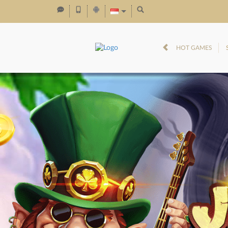
HOT GAMES