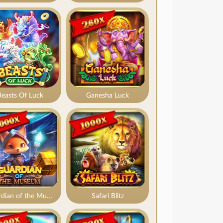
Beasts Of Luck
Ganesha Luck
Guardian of the Museum
Safari Blitz