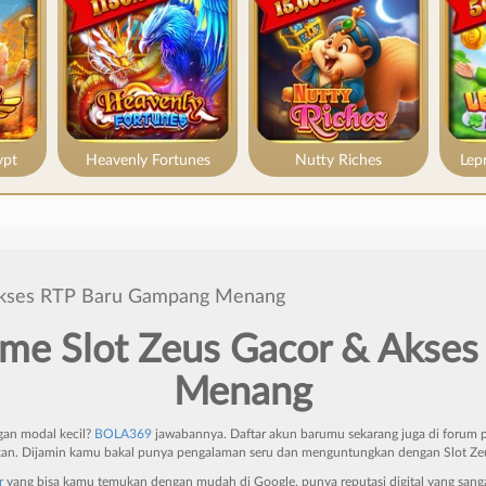
ypt
Heavenly Fortunes
Nutty Riches
Lep
Akses RTP Baru Gampang Menang
me Slot Zeus
Gacor
&
Akses
Menang
gan modal kecil?
BOLA369
jawabannya. Daftar akun barumu sekarang juga di forum 
gkan. Dijamin kamu bakal punya pengalaman seru dan menguntungkan dengan
Slot Z
r
yang bisa kamu temukan dengan mudah di Google, punya reputasi digital yang sangat 