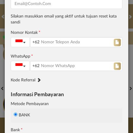
Silakan masukkan email yang aktif untuk tujuan reset kata
sandi
HOT GAMES
SLOTS
LIVE CASINO
RACE
TOGEL
OL
Nomor Kontak
Game Populer
+62
WhatsApp
+62
Kode Referral
GATES OF OLYMPUS POP
BANG GACOR 1000
GOYANG GAIB
Informasi Pembayaran
Metode Pembayaran
BANK
MAHJONG WINS 3 – BLACK SCATTER
MAHJONG WAYS
GATES OF OLYMPUS 1000
Bank
Beranda
Promosi
Masuk
Hub. Kami
Akun Saya